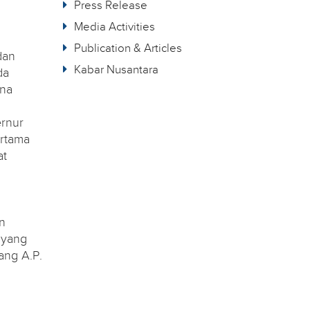
Press Release
Media Activities
Publication & Articles
dan
Kabar Nusantara
da
ana
rnur
ertama
at
n
 yang
ang A.P.