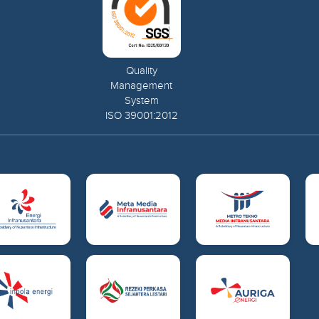
Quality
Management
System
ISO 39001:2012