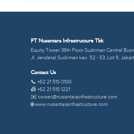
PT Nusantara Infrastructure Tbk
Equity Tower 38th Floor Sudirman Central Busin
Jl. Jenderal Sudirman kav. 52 - 53, Lot 9, Jakar
Contact Us
📞 +62 21 515 0100
📠 +62 21 515 1221
✉️ corsec@nusantarainfrastructure.com
🌐 www.nusantarainfrastructure.com