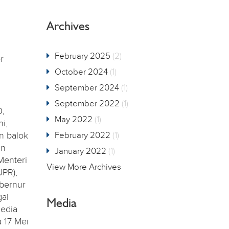
Archives
February 2025
(2)
r
October 2024
(1)
September 2024
(1)
September 2022
(1)
0,
May 2022
(1)
i,
n balok
February 2022
(1)
an
January 2022
(1)
Menteri
View More Archives
PR),
ubernur
gai
Media
media
 17 Mei