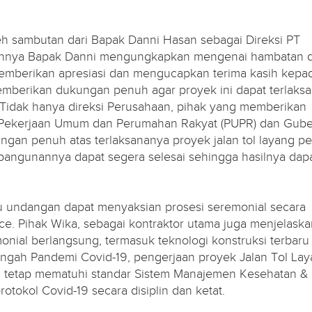
oleh sambutan dari Bapak Danni Hasan sebagai Direksi PT
annya Bapak Danni mengungkapkan mengenai hambatan 
emberikan apresiasi dan mengucapkan terima kasih kepa
emberikan dukungan penuh agar proyek ini dapat terlaks
 Tidak hanya direksi Perusahaan, pihak yang memberikan
i Pekerjaan Umum dan Perumahan Rakyat (PUPR) dan Gube
gan penuh atas terlaksananya proyek jalan tol layang p
bangunannya dapat segera selesai sehingga hasilnya dap
mu undangan dapat menyaksian prosesi seremonial secara
ce. Pihak Wika, sebagai kontraktor utama juga menjelaska
onial berlangsung, termasuk teknologi konstruksi terbaru
engah Pandemi Covid-19, pengerjaan proyek Jalan Tol Lay
an tetap mematuhi standar Sistem Manajemen Kesehatan &
tokol Covid-19 secara disiplin dan ketat.