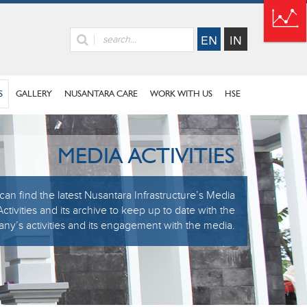
S
GALLERY
NUSANTARA CARE
WORK WITH US
HSE
MEDIA ACTIVITIES
an find the latest Nusantara Infrastructure’s Media
Activities and its archive to keep up to date with the
y’s activities and its engagement with the media.