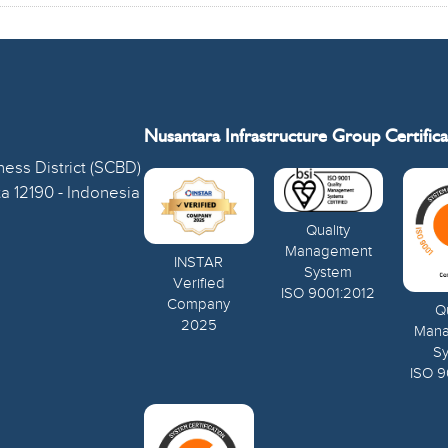
Nusantara Infrastructure Group Certifica
ess District (SCBD)
ta 12190 - Indonesia
Quality
Management
INSTAR
System
Verified
ISO 9001:2012
Company
Qu
2025
Man
S
ISO 9