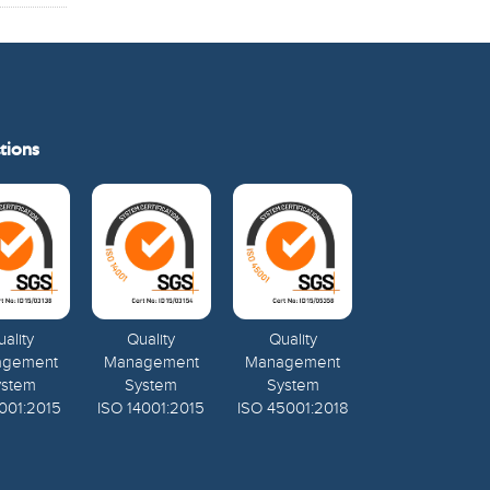
tions
ality
Quality
Quality
agement
Management
Management
ystem
System
System
001:2015
ISO 14001:2015
ISO 45001:2018